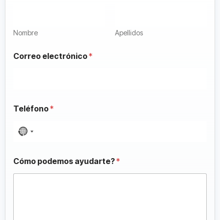
Nombre
Apellidos
Correo electrónico
*
Teléfono
*
N
o
c
Cómo podemos ayudarte?
*
o
u
n
t
r